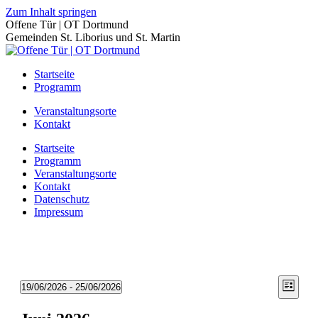
Zum Inhalt springen
Offene Tür | OT Dortmund
Gemeinden St. Liborius und St. Martin
Startseite
Programm
Veranstaltungsorte
Kontakt
Startseite
Programm
Veranstaltungsorte
Kontakt
Datenschutz
Impressum
Ansic
Vera
19/06/2026
 - 
25/06/2026
Liste
Ansic
Datum
Navig
wählen.
Navi