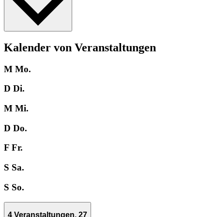
Kalender von Veranstaltungen
M
Mo.
D
Di.
M
Mi.
D
Do.
F
Fr.
S
Sa.
S
So.
4 Veranstaltungen,
27