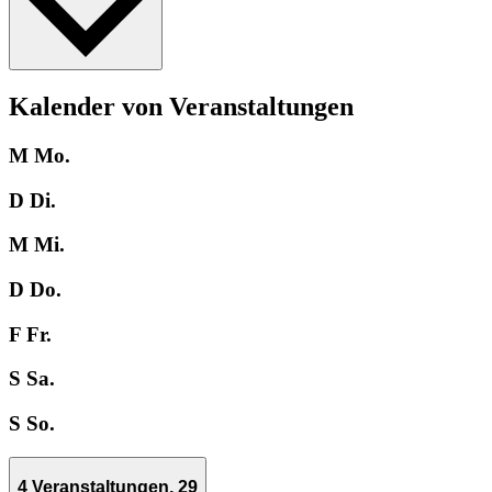
Kalender von Veranstaltungen
M
Mo.
D
Di.
M
Mi.
D
Do.
F
Fr.
S
Sa.
S
So.
4 Veranstaltungen,
29